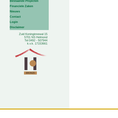
Bestaande Projecten
Financiele Zaken
Nieuws
Contact
Login
Disclaimer
Zuid Koninginnewal 15
5701 NS Helmond
Tel 0492 - 507944
k.v.k. 17153661