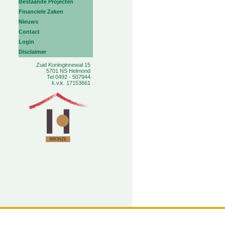
Bestaande Projecten
Financiele Zaken
Nieuws
Contact
Login
Disclaimer
Zuid Koninginnewal 15
5701 NS Helmond
Tel 0492 - 507944
k.v.k. 17153661