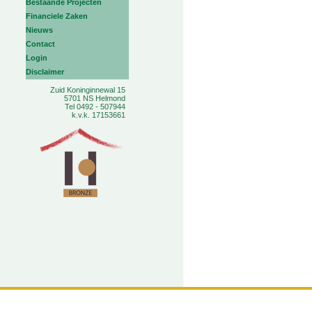
Bestaande Projecten
Financiele Zaken
Nieuws
Contact
Login
Disclaimer
Zuid Koninginnewal 15
5701 NS Helmond
Tel 0492 - 507944
k.v.k. 17153661