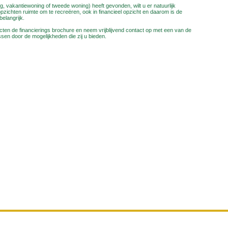
, vakantiewoning of tweede woning) heeft gevonden, wilt u er natuurlijk
e opzichten ruimte om te recreëren, ook in financieel opzicht en daarom is de
elangrijk.
ten de financierings brochure en neem vrijblijvend contact op met een van de
ssen door de mogelijkheden die zij u bieden.