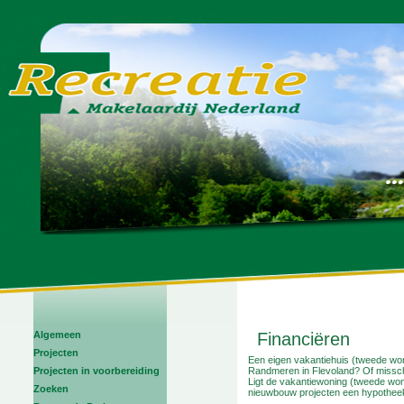
Algemeen
Financiëren
Projecten
Een eigen vakantiehuis (tweede wo
Projecten in voorbereiding
Randmeren in Flevoland? Of missch
Ligt de vakantiewoning (tweede won
Zoeken
nieuwbouw projecten een hypotheek s