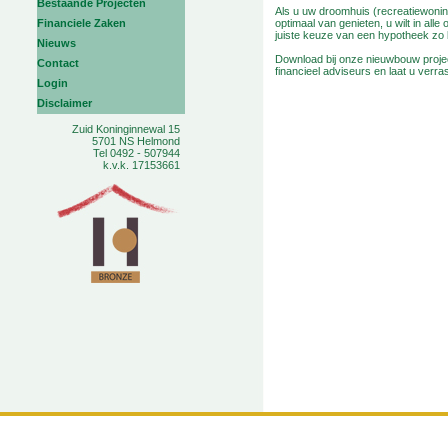
Bestaande Projecten
Als u uw droomhuis (recreatiewoning
Financiele Zaken
optimaal van genieten, u wilt in all
juiste keuze van een hypotheek zo b
Nieuws
Download bij onze nieuwbouw projec
Contact
financieel adviseurs en laat u verra
Login
Disclaimer
Zuid Koninginnewal 15
5701 NS Helmond
Tel 0492 - 507944
k.v.k. 17153661