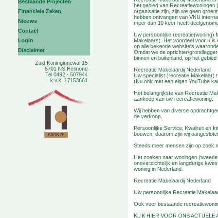
Bestaande Projecten
het gebied van Recreatiewoningen (
Financiele Zaken
organisatie zijn, zijn we geen groe
hebben ontvangen van VNU interna
Nieuws
meer dan 10 keer heeft deelgenome
Contact
Uw persoonlijke recreatie(woning) 
Login
Makelaars). Het voordeel voor u i
op alle bekende website's waaronde
Disclaimer
Omdat we de oprichter/grondlegger 
binnen en buitenland, op het gebie
Zuid Koninginnewal 15
5701 NS Helmond
Recreatie Makelaardij Nederland
Tel 0492 - 507944
Uw specialist (recreatie Makelaar) 
k.v.k. 17153661
(Nu ook met een eigen YouTube kan
Het belangrijkste van Recreatie Mak
aankoop van uw recreatiewoning.
Wij hebben van diverse opdrachtge
de verkoop.
Persoonlijke Service, Kwaliteit en In
bouwen, daarom zijn wij aangesloten
Steeds meer mensen zijn op zoek n
Het zoeken naar woningen (tweede 
onoverzichtelijk en langdurige kwes
woning in Nederland.
Recreatie Makelaardij Nederland
Uw persoonlijke Recreatie Makelaar
Ook voor bestaande recreatiewoning
KLIK HIER VOOR ONS ACTUELE