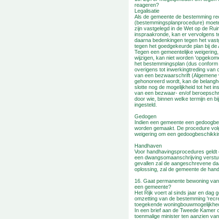
reageren?
Legalisatie
Als de gemeente de bestemming recr
(bestemmingsplanprocedure) moete
zijn vastgelegd in de Wet op de R
inspraakronde, kan er vervolgens t
daarna bedenkingen tegen het vastg
tegen het goedgekeurde plan bij de
Tegen een gemeentelijke weigering
wijzigen, kan niet worden 'opgekom
het bestemmingsplan (dus conform h
overigens tot inwerkingtreding van
van een bezwaarschrift (Algemene w
gehonoreerd wordt, kan de belanghe
slotte nog de mogelijkheid tot het i
van een bezwaar- en/of beroepschri
door wie, binnen welke termijn en 
ingesteld.
Gedogen
Indien een gemeente een gedoogbes
worden gemaakt. De procedure volg
weigering om een gedoogbeschikkin
Handhaven
Voor handhavingsprocedures geldt o
een dwangsomaanschrijving verstuur
gevallen zal de aangeschrevene daar
oplossing, zal de gemeente de hand
16. Gaat permanente bewoning van
een gemeente?
Het Rijk voert al sinds jaar en dag
omzetting van de bestemming 'recre
toegekende woningbouwmogelijkheden
In een brief aan de Tweede Kamer o
toenmalige minister ten aanzien va