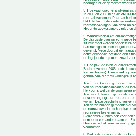
navragen bij de gemeente waarin de
5. Hoe vaak doet het probleem zich
In 2005 en 2006 heeft de VROM-Insp
recreatiewoningen. Daaraan hebben
blijkt dat het totale aantal recreat
recreatiewoningen. Van deze recr
Het onderzoeksrapport vindt u op d
6. Waarom beleid om onrechtmatige
De discussie over onrechtmatige be
situatie moet worden opgelost en 
hardnekkigheid en indringendheid va
gewenst. Mede doordat een aantal 
actief gedoogde, ontstond een situa
en ingrijpende trajecten, zowel vo
7. Hoe pakt de minister onrechtmat
Begin november 2003 heeft de toen
Kamerstukken). Hierin geeft zij ge
gebruik van recreatiewoningen in be
Ten eerste kunnen gemeenten in be
van het recreatiecomplex of de ind
hiervoor is wel dat de woning(en) ni
Ten tweede kunnen gemeenten in b
bestemming blijft dan 'recreëren' e
wonen. Deze beschikking vervalt in 
Ten derde kunnen gemeenten er voo
de recreatiewoning te handhaven en 
recreatieve bestemming.
Gemeenten kunnen ook voor een com
gemeente een andere aanpak). Zie 
Uiteraard is het beleid er ook op g
voorkomen.
8. Wat is de status van de brief 