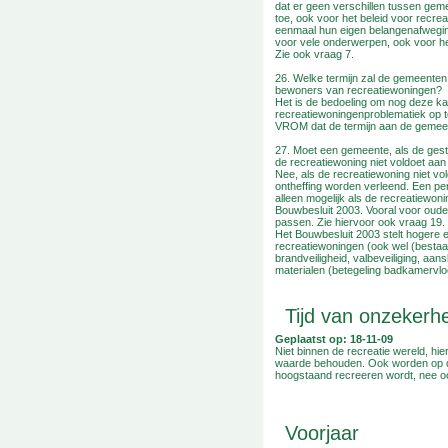
dat er geen verschillen tussen geme
toe, ook voor het beleid voor recr
eenmaal hun eigen belangenafweging
voor vele onderwerpen, ook voor he
Zie ook vraag 7.
26. Welke termijn zal de gemeenten 
bewoners van recreatiewoningen?
Het is de bedoeling om nog deze ka
recreatiewoningenproblematiek op te
VROM dat de termijn aan de gemeent
27. Moet een gemeente, als de gest
de recreatiewoning niet voldoet aan
Nee, als de recreatiewoning niet v
ontheffing worden verleend. Een pers
alleen mogelijk als de recreatiewon
Bouwbesluit 2003. Vooral voor oude
passen. Zie hiervoor ook vraag 19.
Het Bouwbesluit 2003 stelt hogere
recreatiewoningen (ook wel (bestaa
brandveiligheid, valbeveiliging, aan
materialen (betegeling badkamervl
Tijd van onzekerh
Geplaatst op: 18-11-09
Niet binnen de recreatie wereld, hie
waarde behouden. Ook worden op div
hoogstaand recreeren wordt, nee oo
Voorjaar