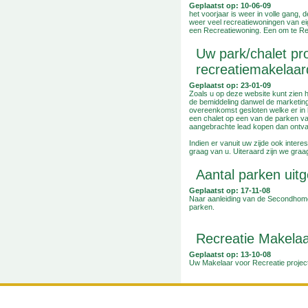
Geplaatst op: 10-06-09
het voorjaar is weer in volle gang, d
weer veel recreatiewoningen van ei
een Recreatiewoning. Een om te Rec
Uw park/chalet pr
recreatiemakelaard
Geplaatst op: 23-01-09
Zoals u op deze website kunt zien h
de bemiddeling danwel de marketin
overeenkomst gesloten welke er in h
een chalet op een van de parken va
aangebrachte lead kopen dan ontva
Indien er vanuit uw zijde ook inte
graag van u. Uiteraard zijn we graag
Aantal parken uitg
Geplaatst op: 17-11-08
Naar aanleiding van de Secondhome
parken.
Recreatie Makelaa
Geplaatst op: 13-10-08
Uw Makelaar voor Recreatie projec