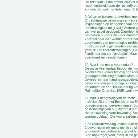
De brief van 11 november 2003 is d
regeringsbeleid voor de ruimtelijke
kunnen dan ook handelen naar dit b
9. Waarom beloont de overheid men
Onrechtmatige bewoning van recrea
inspanningen op het gebied van han
handhavinglast tot gevolg. Andere 
dan wel actief gedoogd. Daardoor le
betrokken burgers als voor handha
voorstel naar de Tweede Kamer hee
voorkomen van toekomstige probl
In dit voorstel is gemeenten een a
gebruik van recreatiewoningen (zie
feitelijk sprake van 'gedogen'. Maa
overlijden) een einde komen.
10. Wat is de motie Veenendaal?
De motie Veenendaal beoogt de mog
oktober 2003 onrechtmatig een rec
gedoogbeschikking zouden willen a
geweest in haar handhavingsbeleid. L
bewoners een persoonsgebonden ge
op kunnen eisen." Ter uitvoering van
Ruimtelijke Ordening 1985, welke wij
11. Wat is het gevolg van de motie
In Artikel 20 van het Besluit op de 
opsomming van gevallen waarin Bur
bestemmingsplan nu uitgebreid met h
recreatiewoning voor bewoning. Vo
worden voldaan. Die voorwaarden zi
1.de recreatiewoning voldoet aan d
2.bewoning in elk geval niet in strij
ammoniak en veehouderij gestelde r
3.de aanvrager voor, maar in elk g