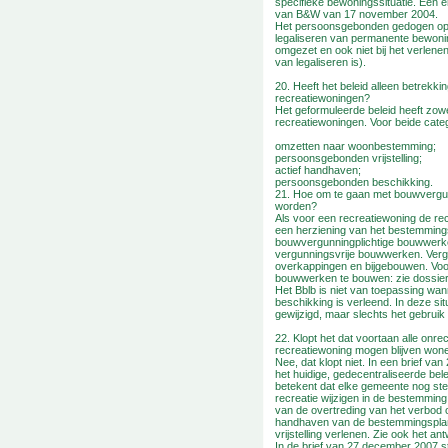
specifieke bewoningssituatie. Een e
van B&W van 17 november 2004.
Het persoonsgebonden gedogen op on
legaliseren van permanente bewoni
omgezet en ook niet bij het verlene
van legaliseren is).
20. Heeft het beleid alleen betrekki
recreatiewoningen?
Het geformuleerde beleid heeft zow
recreatiewoningen. Voor beide cat
omzetten naar woonbestemming;
persoonsgebonden vrijstelling;
actief handhaven;
persoonsgebonden beschikking.
21. Hoe om te gaan met bouwvergu
worden?
Als voor een recreatiewoning de r
een herziening van het bestemmingspl
bouwvergunningplichtige bouwwerk
vergunningsvrije bouwwerken. Vergu
overkappingen en bijgebouwen. Voo
bouwwerken te bouwen: zie dossie
Het Bblb is niet van toepassing wan
beschikking is verleend. In deze si
gewijzigd, maar slechts het gebruik 
22. Klopt het dat voortaan alle on
recreatiewoning mogen blijven won
Nee, dat klopt niet. In een brief 
het huidige, gedecentraliseerde be
betekent dat elke gemeente nog stee
recreatie wijzigen in de bestemmin
van de overtreding van het verbod o
handhaven van de bestemmingsplanv
vrijstelling verlenen. Zie ook het a
In de brief van 27 december 2007 st