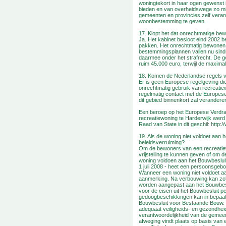
woningtekort in haar ogen gewenst i
bieden en van overheidswege zo min
gemeenten en provincies zelf verant
woonbestemming te geven.
17. Klopt het dat onrechtmatige be
Ja. Het kabinet besloot eind 2002 
pakken. Het onrechtmatig bewonen 
bestemmingsplannen vallen nu sin
daarmee onder het strafrecht. De ge
ruim 45.000 euro, terwijl de maxima
18. Komen de Nederlandse regels 
Er is geen Europese regelgeving di
onrechtmatig gebruik van recreatie
regelmatig contact met de Europese U
dit gebied binnenkort zal verandere
Een beroep op het Europese Verdr
recreatiewoning te Harderwijk werd
Raad van State in dit geschil: http:
19. Als de woning niet voldoet aan
beleidsverruiming?
Om de bewoners van een recreati
vrijstelling te kunnen geven of om
woning voldoen aan het Bouwbesluit
1 juli 2008 - heet een persoonsgebo
Wanneer een woning niet voldoet aan
aanmerking. Na verbouwing kan zo'n
worden aangepast aan het Bouwbesl
voor de eisen uit het Bouwbesluit
gedoogbeschikkingen kan in bepaal
Bouwbesluit voor Bestaande Bouw.
adequaat veiligheids- en gezondheid
verantwoordelijkheid van de gemeen
afweging vindt plaats op basis van