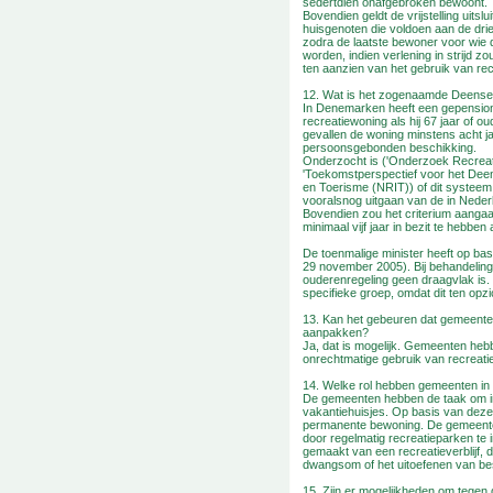
sedertdien onafgebroken bewoont.
Bovendien geldt de vrijstelling ui
huisgenoten die voldoen aan de dri
zodra de laatste bewoner voor wie de 
worden, indien verlening in strijd
ten aanzien van het gebruik van re
12. Wat is het zogenaamde Deense
In Denemarken heeft een gepensio
recreatiewoning als hij 67 jaar of o
gevallen de woning minstens acht jaa
persoonsgebonden beschikking.
Onderzocht is ('Onderzoek Recreat
'Toekomstperspectief voor het Deen
en Toerisme (NRIT)) of dit systeem 
vooralsnog uitgaan van de in Nederl
Bovendien zou het criterium aanga
minimaal vijf jaar in bezit te hebbe
De toenmalige minister heeft op ba
29 november 2005). Bij behandeling
ouderenregeling geen draagvlak is.
specifieke groep, omdat dit ten opzi
13. Kan het gebeuren dat gemeente
aanpakken?
Ja, dat is mogelijk. Gemeenten heb
onrechtmatige gebruik van recreati
14. Welke rol hebben gemeenten in
De gemeenten hebben de taak om in
vakantiehuisjes. Op basis van deze
permanente bewoning. De gemeenten 
door regelmatig recreatieparken te
gemaakt van een recreatieverblijf, d
dwangsom of het uitoefenen van b
15. Zijn er mogelijkheden om tegen 