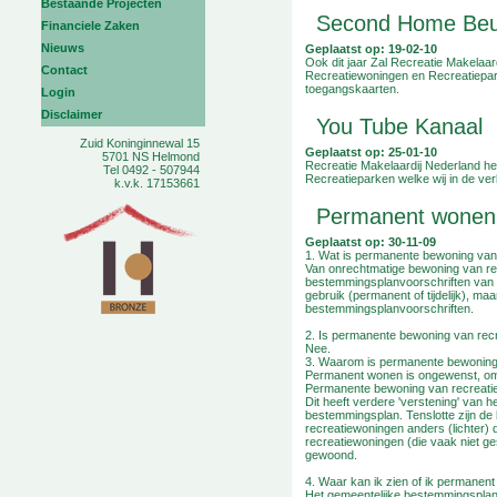
Bestaande Projecten
Second Home Beu
Financiele Zaken
Nieuws
Geplaatst op: 19-02-10
Ook dit jaar Zal Recreatie Makelaa
Contact
Recreatiewoningen en Recreatieparke
toegangskaarten.
Login
Disclaimer
You Tube Kanaal
Zuid Koninginnewal 15
Geplaatst op: 25-01-10
5701 NS Helmond
Recreatie Makelaardij Nederland hee
Tel 0492 - 507944
Recreatieparken welke wij in de ve
k.v.k. 17153661
Permanent wonen 
Geplaatst op: 30-11-09
1. Wat is permanente bewoning van
Van onrechtmatige bewoning van recr
bestemmingsplanvoorschriften van de
gebruik (permanent of tijdelijk), maa
bestemmingsplanvoorschriften.
2. Is permanente bewoning van rec
Nee.
3. Waarom is permanente bewonin
Permanent wonen is ongewenst, omda
Permanente bewoning van recreatiew
Dit heeft verdere 'verstening' van h
bestemmingsplan. Tenslotte zijn d
recreatiewoningen anders (lichter) 
recreatiewoningen (die vaak niet g
gewoond.
4. Waar kan ik zien of ik permanen
Het gemeentelijke bestemmingsplan 