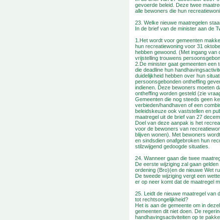
gevoerde beleid. Deze twee maatreg
alle bewoners die hun recreatiewon
23. Welke nieuwe maatregelen staa
In de brief van de minister aan de
1.Het wordt voor gemeenten makkeli
hun recreatiewoning voor 31 oktob
hebben gewoond. (Met ingang van d
vrijstelling trouwens persoonsgebo
2.De minister gaat gemeenten een 
die deadline hun handhavingsactivit
duidelijkheid hebben over hun situat
persoonsgebonden ontheffing geven
indienen. Deze bewoners moeten d
ontheffing worden gesteld (zie vraag
Gemeenten die nog steeds geen ke
verbieden/handhaven of een combin
beleidskeuze ook vaststellen en pu
maatregel uit de brief van 27 dece
Doel van deze aanpak is het recreat
voor de bewoners van recreatiewonin
blijven wonen). Met bewoners word
en sindsdien onafgebroken hun rec
stilzwijgend gedoogde situaties.
24. Wanneer gaan die twee maatreg
De eerste wijziging zal gaan gelden
ordening (Bro)(en de nieuwe Wet ruimt
De tweede wijziging vergt een wette
er op neer komt dat de maatregel 
25. Leidt de nieuwe maatregel van
tot rechtsongelijkheid?
Het is aan de gemeente om in dezelf
gemeenten dit niet doen. De regeri
handhavingsactiviteiten op te pakken